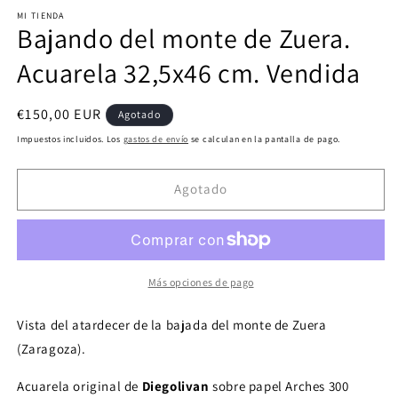
elemento
MI TIENDA
multimedia
Bajando del monte de Zuera.
1
en
una
Acuarela 32,5x46 cm. Vendida
ventana
modal
Precio
€150,00 EUR
Agotado
habitual
Impuestos incluidos. Los
gastos de envío
se calculan en la pantalla de pago.
Agotado
Más opciones de pago
Vista del atardecer de la bajada del monte de Zuera
(Zaragoza).
Acuarela original de
Diegolivan
sobre papel Arches 300